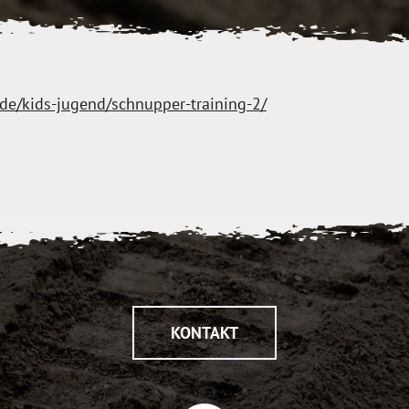
.de/kids-jugend/schnupper-training-2/
KONTAKT